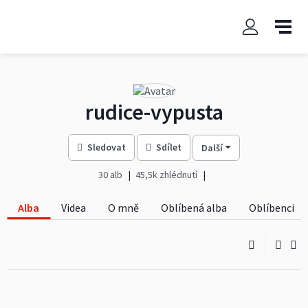
rudice-vypusta
Sledovat
Sdílet
Další
30 alb
45,5k zhlédnutí
Alba
Videa
O mně
Oblíbená alba
Oblíbenci